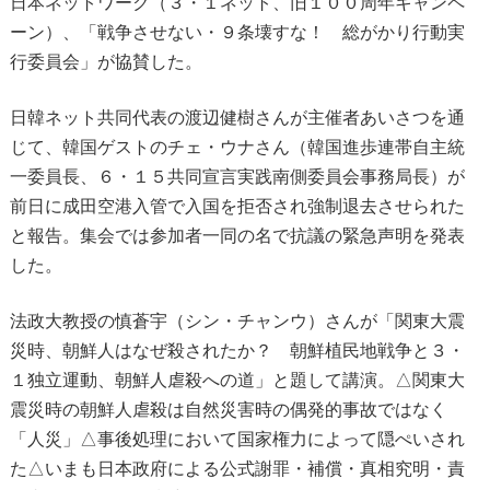
日本ネットワーク（３・１ネット、旧１００周年キャンペ
ーン）、「戦争させない・９条壊すな！ 総がかり行動実
行委員会」が協賛した。
日韓ネット共同代表の渡辺健樹さんが主催者あいさつを通
じて、韓国ゲストのチェ・ウナさん（韓国進歩連帯自主統
一委員長、６・１５共同宣言実践南側委員会事務局長）が
前日に成田空港入管で入国を拒否され強制退去させられた
と報告。集会では参加者一同の名で抗議の緊急声明を発表
した。
法政大教授の慎蒼宇（シン・チャンウ）さんが「関東大震
災時、朝鮮人はなぜ殺されたか？ 朝鮮植民地戦争と３・
１独立運動、朝鮮人虐殺への道」と題して講演。△関東大
震災時の朝鮮人虐殺は自然災害時の偶発的事故ではなく
「人災」△事後処理において国家権力によって隠ぺいされ
た△いまも日本政府による公式謝罪・補償・真相究明・責