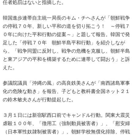
任者処罰はないと指摘した。
韓国進歩連帯自主統一局長のキム・チヘさんが「朝鮮戦争
の停戦７０年、新しい平和の道を切り拓こう！ ～停戦７
０年に向けた平和行動の提案～」と題して報告。韓国で発
足した「停戦７０年 朝鮮半島平和行動」を紹介しなが
ら、「戦争同盟に反対し、戦争の危機を克服し、朝鮮半島
と東アジアの平和を構築するために連帯して闘おう」と訴
えた。
参議院議員「沖縄の風」の高良鉄美さんが「南西諸島軍事
化の危険な動き」を報告、子どもと教科書全国ネット２１
の鈴木敏夫さんが行動提起した。
３月１日には新宿駅西口前でキャンドル行動。関東大震災
虐殺１００年、「徴用工（強制動員被害者）」、「慰安婦
（日本軍性奴隷制被害者）」、朝鮮学校無償化排除、停戦