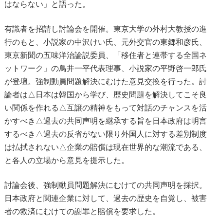
はならない」と語った。
有識者を招請し討論会を開催。東京大学の外村大教授の進
行のもと、小説家の中沢けい氏、元外交官の東郷和彦氏、
東京新聞の五味洋治論説委員、「移住者と連帯する全国ネ
ットワーク」の鳥井一平代表理事、小説家の平野啓一郎氏
が登壇。強制動員問題解決にむけた意見交換を行った。討
論者は△日本は韓国から学び、歴史問題を解決してこそ良
い関係を作れる△互譲の精神をもって対話のチャンスを活
かすべき△過去の共同声明を継承する旨を日本政府は明言
するべき△過去の反省がない限り外国人に対する差別制度
は払拭されない△企業の賠償は現在世界的な潮流である、
と各人の立場から意見を提示した。
討論会後、強制動員問題解決にむけての共同声明を採択。
日本政府と関連企業に対して、過去の歴史を自覚し、被害
者の救済にむけての謝罪と賠償を要求した。