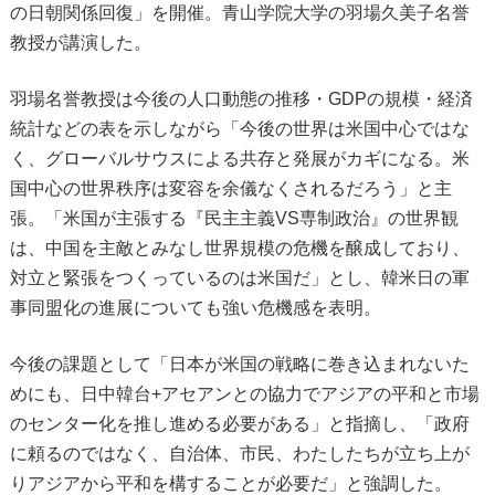
の日朝関係回復」を開催。青山学院大学の羽場久美子名誉
教授が講演した。
羽場名誉教授は今後の人口動態の推移・GDPの規模・経済
統計などの表を示しながら「今後の世界は米国中心ではな
く、グローバルサウスによる共存と発展がカギになる。米
国中心の世界秩序は変容を余儀なくされるだろう」と主
張。「米国が主張する『民主主義VS専制政治』の世界観
は、中国を主敵とみなし世界規模の危機を醸成しており、
対立と緊張をつくっているのは米国だ」とし、韓米日の軍
事同盟化の進展についても強い危機感を表明。
今後の課題として「日本が米国の戦略に巻き込まれないた
めにも、日中韓台+アセアンとの協力でアジアの平和と市場
のセンター化を推し進める必要がある」と指摘し、「政府
に頼るのではなく、自治体、市民、わたしたちが立ち上が
りアジアから平和を構することが必要だ」と強調した。