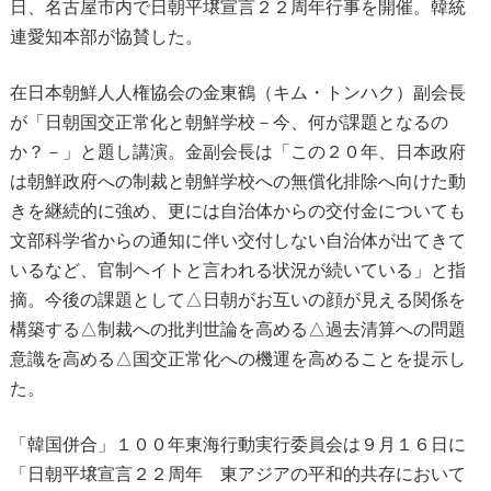
日、名古屋市内で日朝平壌宣言２２周年行事を開催。韓統
連愛知本部が協賛した。
在日本朝鮮人人権協会の金東鶴（キム・トンハク）副会長
が「日朝国交正常化と朝鮮学校－今、何が課題となるの
か？－」と題し講演。金副会長は「この２０年、日本政府
は朝鮮政府への制裁と朝鮮学校への無償化排除へ向けた動
きを継続的に強め、更には自治体からの交付金についても
文部科学省からの通知に伴い交付しない自治体が出てきて
いるなど、官制ヘイトと言われる状況が続いている」と指
摘。今後の課題として△日朝がお互いの顔が見える関係を
構築する△制裁への批判世論を高める△過去清算への問題
意識を高める△国交正常化への機運を高めることを提示し
た。
「韓国併合」１００年東海行動実行委員会は９月１６日に
「日朝平壌宣言２２周年 東アジアの平和的共存において